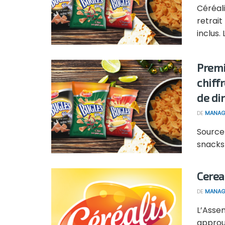
Céréali
retrai
inclus. L
Premi
chiffr
de di
DE
MANAG
Source 
snacks 
Cereal
DE
MANAG
L’Assem
approuv