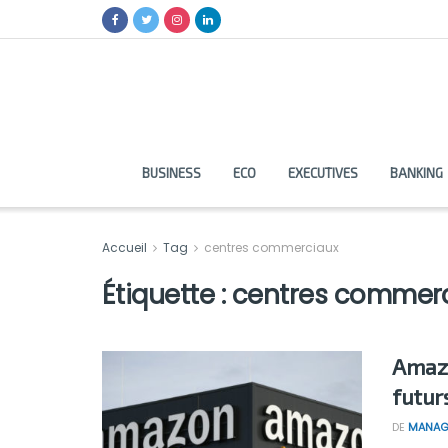
BUSINESS
ECO
EXECUTIVES
BANKING
Accueil
Tag
centres commerciaux
Étiquette :
centres commer
Amazo
futur
DE
MANAG