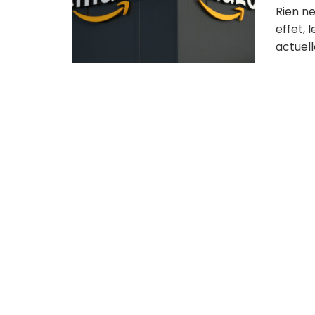
Rien n
effet,
actuell