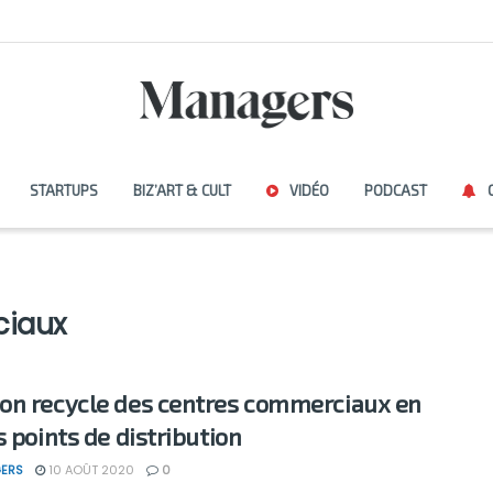
STARTUPS
BIZ’ART & CULT
VIDÉO
PODCAST
ciaux
n recycle des centres commerciaux en
s points de distribution
ERS
10 AOÛT 2020
0