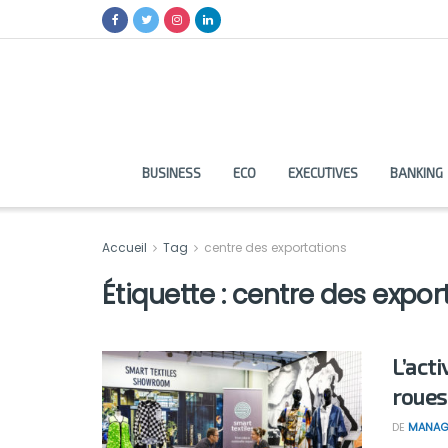
BUSINESS
ECO
EXECUTIVES
BANKING
Accueil
Tag
centre des exportations
Étiquette :
centre des expor
L’act
roues
DE
MANAG