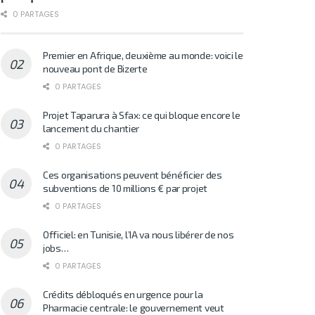
0 PARTAGES
Premier en Afrique, deuxième au monde: voici le
nouveau pont de Bizerte
0 PARTAGES
Projet Taparura à Sfax: ce qui bloque encore le
lancement du chantier
0 PARTAGES
Ces organisations peuvent bénéficier des
subventions de 10 millions € par projet
0 PARTAGES
Officiel: en Tunisie, l’IA va nous libérer de nos
jobs…
0 PARTAGES
Crédits débloqués en urgence pour la
Pharmacie centrale: le gouvernement veut