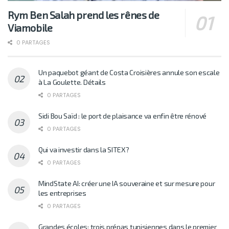
Rym Ben Salah prend les rênes de
Viamobile
0 PARTAGES
Un paquebot géant de Costa Croisières annule son escale
à La Goulette. Détails
0 PARTAGES
Sidi Bou Saïd : le port de plaisance va enfin être rénové
0 PARTAGES
Qui va investir dans la SITEX?
0 PARTAGES
MindState AI: créer une IA souveraine et sur mesure pour
les entreprises
0 PARTAGES
Grandes écoles: trois prépas tunisiennes dans le premier