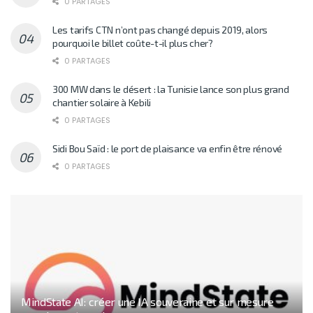
0 PARTAGES
Les tarifs CTN n’ont pas changé depuis 2019, alors
pourquoi le billet coûte-t-il plus cher?
0 PARTAGES
300 MW dans le désert : la Tunisie lance son plus grand
chantier solaire à Kebili
0 PARTAGES
Sidi Bou Saïd : le port de plaisance va enfin être rénové
0 PARTAGES
MindState AI: créer une IA souveraine et sur mesure