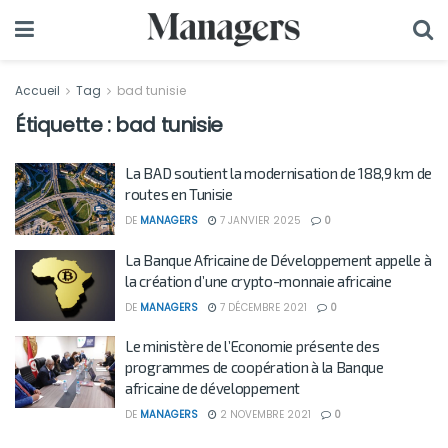
Accueil
Tag
bad tunisie
Étiquette :
bad tunisie
La BAD soutient la modernisation de 188,9 km de
routes en Tunisie
DE
MANAGERS
7 JANVIER 2025
0
La Banque Africaine de Développement appelle à
la création d’une crypto-monnaie africaine
DE
MANAGERS
7 DÉCEMBRE 2021
0
Le ministère de l’Economie présente des
programmes de coopération à la Banque
africaine de développement
DE
MANAGERS
2 NOVEMBRE 2021
0