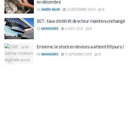
en décembre
DE
AMENI MEJRI
24 DÉCEMBRE 2024
0
BCT : taux d’intérêt directeur maintenu inchangé
DE
MANAGERS
4 AOÛT 2021
0
En berne, le stock en devises a atteint 69 jours !
DE
MANAGERS
5 SEPTEMBRE 2018
0