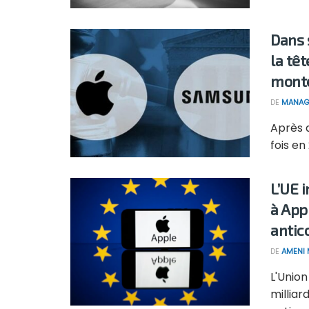
Dans 
la têt
monte
DE
MANAG
Après 
fois en
L’UE 
à App
antic
DE
AMENI 
L'Union
milliar