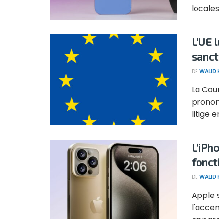
locales 
L’UE 
sanct
DE
WALID
La Cour
pronon
litige en
L’iPho
fonct
DE
WALID
Apple s
l'accen