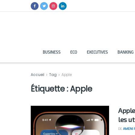
BUSINESS
ECO
EXECUTIVES
BANKING
Accueil
Tag
Apple
Étiquette :
Apple
Apple
les u
DE
AMENI 