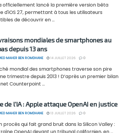
 officiellement lancé la première version bêta
e d'iOS 27, permettant à tous les utilisateurs
bles de découvrir en ...
ivraisons mondiales de smartphones au
bas depuis 13 ans
ED MAHER BEN ROMDHANE
14 JUILLET 2026
0
ché mondial des smartphones traverse son pire
e trimestre depuis 2013 ! D’après un premier bilan
net Counterpoint ...
e de l’IA : Apple attaque OpenAI en justice
ED MAHER BEN ROMDHANE
13 JUILLET 2026
0
n procès qui fait grand bruit dans la Silicon Valley :
raîne OpenAI devant un tribunal californien, en ...