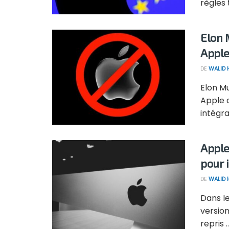
règles 
Elon 
Apple
DE
WALID
Elon Mu
Apple d
intégra
Apple
pour i
DE
WALID
Dans le
version
repris ..