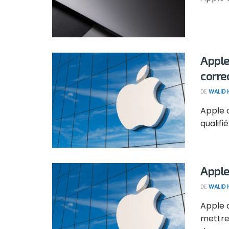
Apple
corre
DE
WALID
Apple a
qualifi
Apple 
DE
WALID
Apple a
mettre 