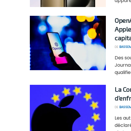
apparei
OpenA
Apple
capit
DE
BASSEM
Des sou
Journal
qualifier
La Co
d’enf
DE
BASSEM
Les aut
déclaré