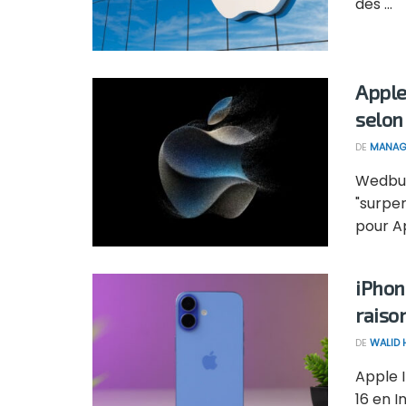
des ...
Apple
selo
DE
MANAG
Wedbus
"surper
pour Ap
iPhon
raiso
DE
WALID
Apple 
16 en 