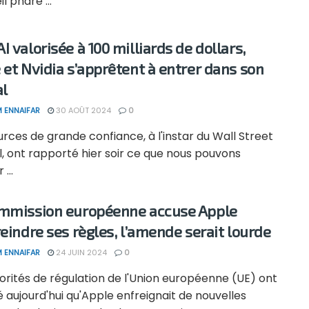
l phare ...
I valorisée à 100 milliards de dollars,
 et Nvidia s’apprêtent à entrer dans son
al
 ENNAIFAR
30 AOÛT 2024
0
rces de grande confiance, à l'instar du Wall Street
, ont rapporté hier soir ce que nous pouvons
 ...
mmission européenne accuse Apple
reindre ses règles, l’amende serait lourde
 ENNAIFAR
24 JUIN 2024
0
orités de régulation de l'Union européenne (UE) ont
 aujourd'hui qu'Apple enfreignait de nouvelles