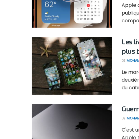
Apple a
publiqu
compati
Les l
plus 
DE
MOHAM
Le mar
deuxièm
du cabi
Guerr
DE
MOHAM
C'est u
Apple t