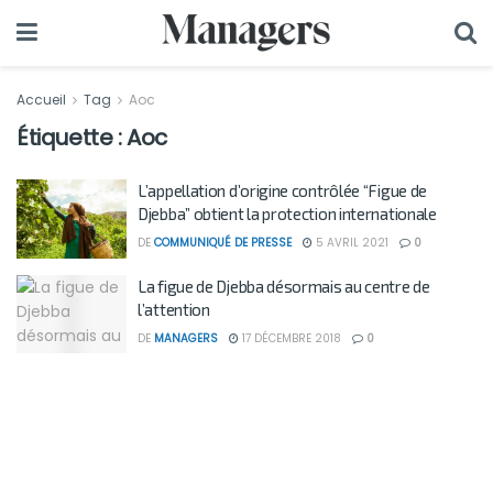
Accueil
Tag
Aoc
Étiquette :
Aoc
L’appellation d’origine contrôlée “Figue de
Djebba” obtient la protection internationale
DE
COMMUNIQUÉ DE PRESSE
5 AVRIL 2021
0
La figue de Djebba désormais au centre de
l’attention
DE
MANAGERS
17 DÉCEMBRE 2018
0