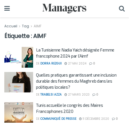
Accueil
Tag
AIMF
Étiquette :
AIMF
La Tunisienne Nadia Yaich désignée Femme
francophone 2024 par l’Aimf
DE
DORRA REZGUI
27 MAI 2024
0
Quelles pratiques garantissant une inclusion
durable des femmes du Maghreb dans les
politiques locales?
DE
TRABELSI AZZA
27 MARS 2023
0
Tunis accueille le congrès des Maires
Francophones 2020
DE
COMMUNIQUÉ DE PRESSE
11 DÉCEMBRE 2020
0