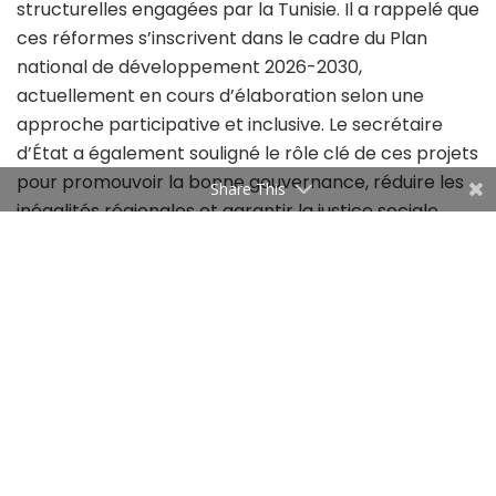
structurelles engagées par la Tunisie. Il a rappelé que
ces réformes s’inscrivent dans le cadre du Plan
national de développement 2026-2030,
actuellement en cours d’élaboration selon une
approche participative et inclusive. Le secrétaire
d’État a également souligné le rôle clé de ces projets
pour promouvoir la bonne gouvernance, réduire les
Share This
inégalités régionales et garantir la justice sociale.
De leur côté, Alexandre Arrobbio et Sarah Morsy ont
réaffirmé l’engagement de la Banque mondiale à
accompagner la Tunisie dans ses efforts de
transformation. Ils ont mis en avant l’appui apporté
à travers le financement de projets d’envergure
dans le cadre de partenariats public-privé.
Sarah Morsy a notamment précisé que l’IFC soutient
activement des projets porteurs en matière de