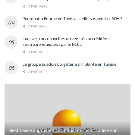
0 PARTAGES
Pourquoi la Bourse de Tunis a-t-elle suspendu UADH ?
0 PARTAGES
Tunisie: trois nouvelles universités accréditées
«entrepreneuriales» par le NCEE
0 PARTAGES
Le groupe suédois Borgstena s’implante en Tunisie
0 PARTAGES
Best Lease augmente ses bénéfices et stabilise son