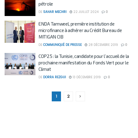
pétrole
DE
SAHAR MECHRI
22 JUILLET 2024
0
ENDA Tamweel, première institution de
microfinance à adhérer au Crédit Bureau de
MITIGAN CIB
DE
COMMUNIQUÉ DE PRESSE
28 DÉCEMBRE 2019
0
COP25 : la Tunisie, candidate pour l’accueil de la
prochaine manifestation du Fonds Vert pour le
Climat
DE
DORRA REZGUI
13 DÉCEMBRE 2019
0
1
2