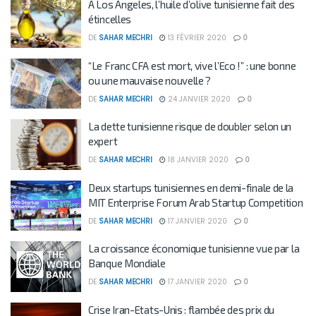
A Los Angeles, l’huile d’olive tunisienne fait des
étincelles
DE
SAHAR MECHRI
13 FÉVRIER 2020
0
“Le Franc CFA est mort, vive l’Eco !” : une bonne
ou une mauvaise nouvelle ?
DE
SAHAR MECHRI
24 JANVIER 2020
0
La dette tunisienne risque de doubler selon un
expert
DE
SAHAR MECHRI
18 JANVIER 2020
0
Deux startups tunisiennes en demi-finale de la
MIT Enterprise Forum Arab Startup Competition
DE
SAHAR MECHRI
17 JANVIER 2020
0
La croissance économique tunisienne vue par la
Banque Mondiale
DE
SAHAR MECHRI
17 JANVIER 2020
0
Crise Iran-Etats-Unis : flambée des prix du