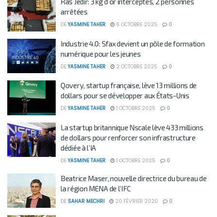
Ras Jedir: 3 kg d’or interceptés, 2 personnes
arrêtées
DE
YASMINE TAHER
6 OCTOBRE 2025
0
Industrie 4.0: Sfax devient un pôle de formation
numérique pour les jeunes
DE
YASMINE TAHER
2 OCTOBRE 2025
0
Qovery, startup française, lève 13 millions de
dollars pour se développer aux États-Unis
DE
YASMINE TAHER
1 OCTOBRE 2025
0
La startup britannique Nscale lève 433 millions
de dollars pour renforcer son infrastructure
dédiée à l’IA
DE
YASMINE TAHER
1 OCTOBRE 2025
0
Beatrice Maser, nouvelle directrice du bureau de
la région MENA de l’IFC
DE
SAHAR MECHRI
20 FÉVRIER 2020
0