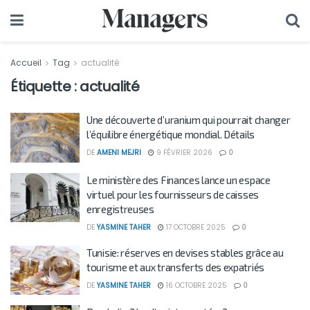
Accueil
Tag
actualité
Étiquette :
actualité
Une découverte d’uranium qui pourrait changer
l’équilibre énergétique mondial. Détails
DE
AMENI MEJRI
9 FÉVRIER 2026
0
Le ministère des Finances lance un espace
virtuel pour les fournisseurs de caisses
enregistreuses
DE
YASMINE TAHER
17 OCTOBRE 2025
0
Tunisie: réserves en devises stables grâce au
tourisme et aux transferts des expatriés
DE
YASMINE TAHER
16 OCTOBRE 2025
0