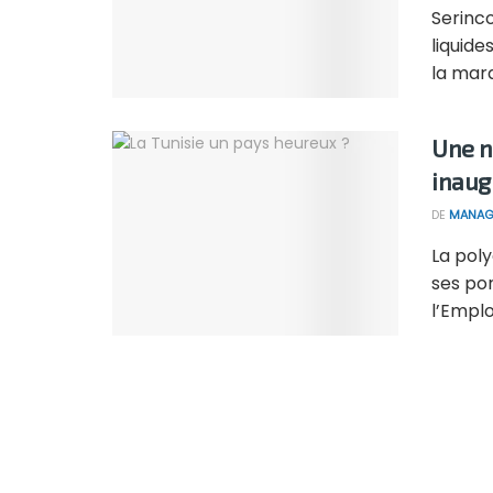
Serinco
liquid
la marq
Une n
inaug
DE
MANAG
La poly
ses por
l’Emploi 