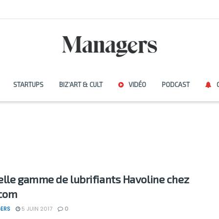
STARTUPS
BIZ’ART & CULT
VIDÉO
PODCAST
lle gamme de lubrifiants Havoline chez
ncom
ERS
5 JUIN 2017
0