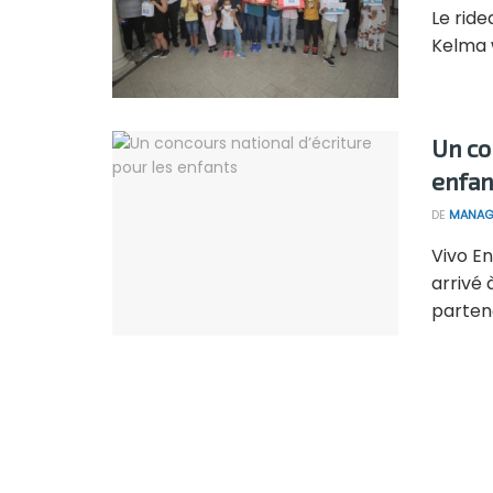
Le rid
Kelma w
Un co
enfan
DE
MANAG
Vivo E
arrivé 
partena