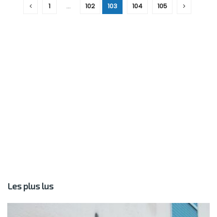
1
…
102
103
104
105
Les plus lus