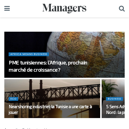
AFRICA MEANS BUSINESS
PME tunisiennes: l’Afrique, prochain
marché de croissance?
ECO
BUSINESS
Nearshoring industriel: la Tunisie a une carte à
5 Sens Adver
jouer
Nord : la pro