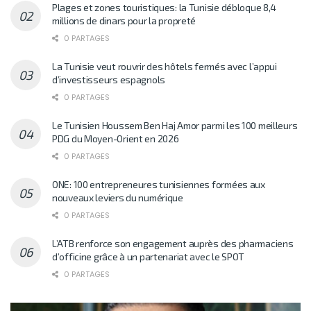
Plages et zones touristiques: la Tunisie débloque 8,4
millions de dinars pour la propreté
0 PARTAGES
La Tunisie veut rouvrir des hôtels fermés avec l’appui
d’investisseurs espagnols
0 PARTAGES
Le Tunisien Houssem Ben Haj Amor parmi les 100 meilleurs
PDG du Moyen-Orient en 2026
0 PARTAGES
ONE: 100 entrepreneures tunisiennes formées aux
nouveaux leviers du numérique
0 PARTAGES
L’ATB renforce son engagement auprès des pharmaciens
d’officine grâce à un partenariat avec le SPOT
0 PARTAGES