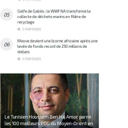
Golfe de Gabès : le WWF NA transforme la
collecte de déchets marins en filière de
recyclage
0 PARTAGES
Moove devient une licorne africaine après une
levée de fonds record de 250 millions de
dollars
0 PARTAGES
Le Tunisien Houssem Ben Haj Amor parmi
les 100 meilleurs PDG du Moyen-Orient en