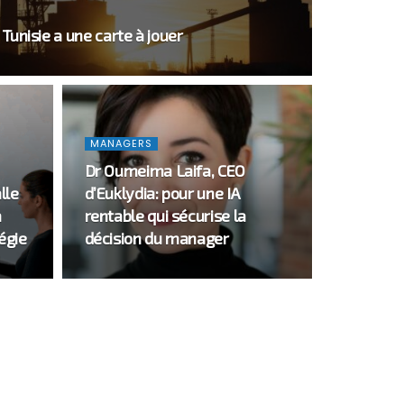
 Tunisie a une carte à jouer
MANAGERS
Dr Oumeima Laifa, CEO
lle
d’Euklydia: pour une IA
a
rentable qui sécurise la
égie
décision du manager