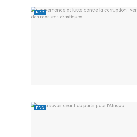
ECO
ECO