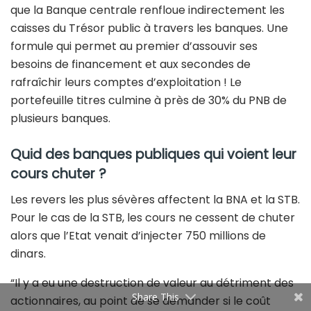
que la Banque centrale renfloue indirectement les
caisses du Trésor public à travers les banques. Une
formule qui permet au premier d’assouvir ses
besoins de financement et aux secondes de
rafraîchir leurs comptes d’exploitation ! Le
portefeuille titres culmine à près de 30% du PNB de
plusieurs banques.
Quid des banques publiques qui voient leur
cours chuter ?
Les revers les plus sévères affectent la BNA et la STB.
Pour le cas de la STB, les cours ne cessent de chuter
alors que l’Etat venait d’injecter 750 millions de
dinars.
“Il y a eu une destruction de valeur au détriment des
Share This
actionnaires, au point de se demander si le coût