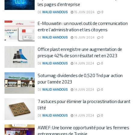
les pages d’entreprise
DE
WALID HANDOUS
15 JUIN 2024
0
E-Mouwatin : un nouvel outil de communication
entre l’administration et les citoyens
DE
WALID HANDOUS
15 JUIN 2024
0
Office plast enregistre une augmentation de
presque 42% de son résultat net en 2023
DE
WALID HANDOUS
14 JUIN 2024
0
Sotumag: dividendes de 0,520 Tnd par action
pour l’année 2023
DE
WALID HANDOUS
14 JUIN 2024
0
7 astuces pour éliminer la procrastination durant
l’été
DE
WALID HANDOUS
14 JUIN 2024
0
AWIEF: Une bonne opportunité pour les femmes
entrepreneures de Tunisie