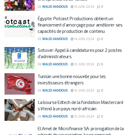
DE
WALID HANDOUS
14 JUIN 2024
0
Égypte: Potcast Productions obtient un
financement d’amorçage pour améliorer ses
capacités de production de contenu
DE
WALID HANDOUS
14 JUIN 2024
0
Sotuver: Appel à candidatures pour 2 postes
d’administrateurs
DE
WALID HANDOUS
13 JUIN 2024
0
Tunisie: une bonne nouvelle pour les
investisseurs étrangers
DE
WALID HANDOUS
13 JUIN 2024
0
La bourse Edtech de la fondation Mastercard
s’étend à un pays nord-africain
DE
WALID HANDOUS
13 JUIN 2024
0
El Amel de Microfinance SA: prorogation de la
période de souscription à son emprunt