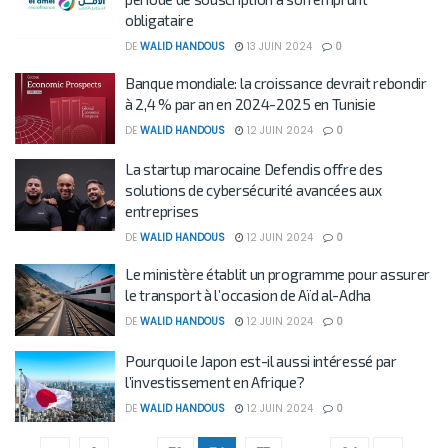
obligataire
DE
WALID HANDOUS
13 JUIN 2024
0
Banque mondiale: la croissance devrait rebondir
à 2,4 % par an en 2024-2025 en Tunisie
DE
WALID HANDOUS
12 JUIN 2024
0
La startup marocaine Defendis offre des
solutions de cybersécurité avancées aux
entreprises
DE
WALID HANDOUS
12 JUIN 2024
0
Le ministère établit un programme pour assurer
le transport à l’occasion de Aïd al-Adha
DE
WALID HANDOUS
12 JUIN 2024
0
Pourquoi le Japon est-il aussi intéressé par
l’investissement en Afrique?
DE
WALID HANDOUS
12 JUIN 2024
0