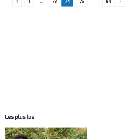
1
…
73
74
75
…
84
Les plus lus