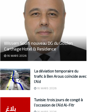
Wissem Souifi nouveau DG du Golden
Carthage Hotel & Residence
16 MARS 2026
La déviation temporaire du
trafic à Ben Arous coïncide avec
l’Aïd
16 MARS 2026
Tunisie: trois jours de congé à
l’occasion de l’Aïd Al-Fitr
16 MARS 2026