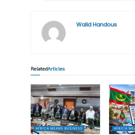
Walid Handous
Related
Articles
AFRICA MEANS BUSINESS
AFRICA ME