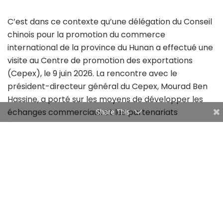
C’est dans ce contexte qu’une délégation du Conseil
chinois pour la promotion du commerce
international de la province du Hunan a effectué une
visite au Centre de promotion des exportations
(Cepex), le 9 juin 2026. La rencontre avec le
président-directeur général du Cepex, Mourad Ben
Hassine, a porté sur les moyens de développer les
échanges commerciaux et les partenariats
Share This
économiques entre les entreprises tunisiennes et
celles de cette province chinoise.
L’enjeu est de taille pour les exportateurs tunisiens.
Avec plus de 1,4 milliard de consommateurs, la Chine
représente l’un des plus importants marchés de
consommation au monde. Quant à la province du
Hunan, elle compte plus de 65 millions d’habitants et