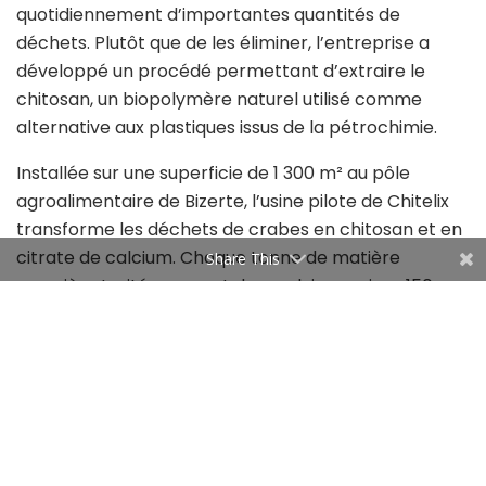
quotidiennement d’importantes quantités de
déchets. Plutôt que de les éliminer, l’entreprise a
développé un procédé permettant d’extraire le
chitosan, un biopolymère naturel utilisé comme
alternative aux plastiques issus de la pétrochimie.
Installée sur une superficie de 1 300 m² au pôle
agroalimentaire de Bizerte, l’usine pilote de Chitelix
transforme les déchets de crabes en chitosan et en
citrate de calcium. Chaque tonne de matière
Share This
première traitée permet de produire environ 150
kilogrammes de chitosan, utilisé notamment dans les
secteurs de l’agriculture, de la cosmétique, de la
pharmacie et des bioplastiques.
Qu’est-ce que le programme
MassChallenge Switzerland 2026?