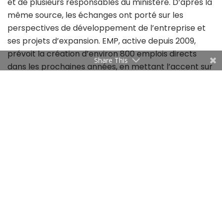
et de plusieurs responsables du ministère. D’après la
même source, les échanges ont porté sur les
perspectives de développement de l’entreprise et
ses projets d’expansion. EMP, active depuis 2009,
prévoit la création d’environ 800 emplois directs
Share This
dans les prochaines années, en mettant l’accent sur
le renforcement des compétences locales et la
montée en qualification des ressources humaines.
La société a également présenté un projet de centre
de formation spécialisé dans l’industrie 4.0 et la
fabrication de précision pour l’aéronautique, visant à
accompagner l’évolution technologique du secteur.
Le ministre a, de son côté, réaffirmé la volonté des
autorités de soutenir les industriels du secteur et
d’accompagner les projets de développement, afin
de renforcer la compétitivité de cette filière