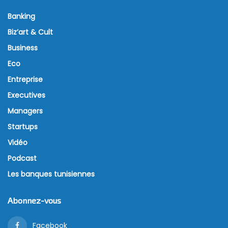
Handling: 165 postes
disponibles
2 juin 2026
La société Tunisair Handling a ouvert un concours de
recrutement pour 165 ouvriers, selon un avis publié
par l’Agence nationale pour l’emploi et le travail
indépendant (ANETI). Les candidatures sont
actuellement ouvertes via la plateforme officielle de
l’agence.
Cette opération de recrutement intervient dans le
cadre de renforcement des effectifs des services
d’assistance au sol de la compagnie, notamment à
l’approche de la saison estivale, une période
marquée par une hausse du trafic aérien.
Les personnes intéressées peuvent consulter les