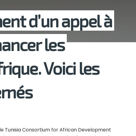
ent d’un appel à
nancer les
frique. Voici les
ernés
t le Tunisia Consortium for African Development