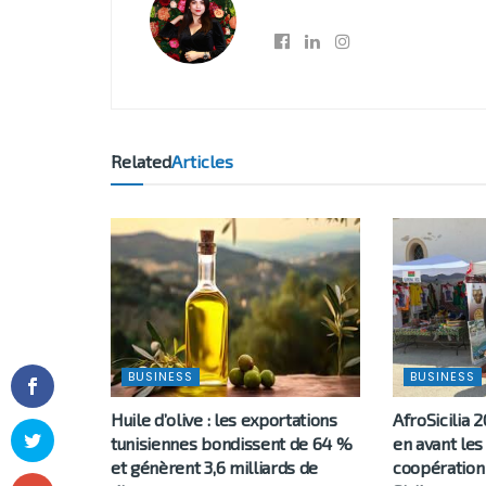
Related
Articles
BUSINESS
BUSINESS
Huile d’olive : les exportations
AfroSicilia 2
tunisiennes bondissent de 64 %
en avant les
et génèrent 3,6 milliards de
coopération