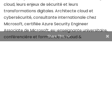
cloud, leurs enjeux de sécurité et leurs
transformations digitales. Architecte cloud et
cybersécurité, consultante internationale chez
Microsoft, certifiée Azure Security Engineer
Associate de Microsoft, ex-enseignante universitaire,
Share This
conférencière et formatrice en cloud &
cybersécurité, Thouraya Sboui aide les cadres et
ingénieurs IT à développer leurs profils pour devenir,
par exemple, des consultants solides et reconnus en
cloud computing. «J’aide les consultants à adopter
une posture de responsabilité dans leur carrière, en
continuant à se former et à évoluer, afin de rester
alignés sur les attentes du marché, notamment dans
des domaines en forte évolution comme le cloud et
la cybersécurité», affirme-t-elle. Elle mène de front
l’aspect formation/conseil/accompagnement, d’un
côté, et l’aspect renforcement des compétences