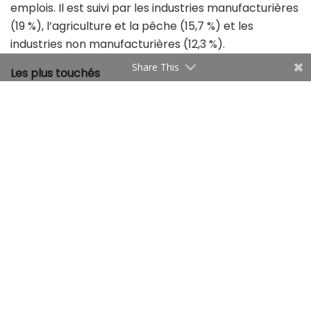
emplois. Il est suivi par les industries manufacturières
(19 %), l’agriculture et la pêche (15,7 %) et les
industries non manufacturières (12,3 %).
Share This
Les plus touchés
L’un des principaux signaux d’alerte concerne les
diplômés de l’enseignement supérieur. Leur taux de
chômage est passé de 22,5 % à 24,2 % en un
trimestre. L’écart entre hommes et femmes reste
particulièrement marqué. Chez les diplômées, le taux
de chômage atteint 32 %, contre 14,2 % chez les
hommes diplômés.
Ces chiffres montrent que l’amélioration globale du
marché de l’emploi ne profite pas de manière égale
à toutes les catégories. Les diplômés et les jeunes
continuent de rencontrer des difficultés importantes