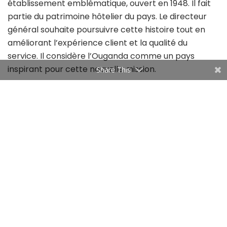
établissement emblématique, ouvert en 1948. Il fait
partie du patrimoine hôtelier du pays. Le directeur
général souhaite poursuivre cette histoire tout en
améliorant l’expérience client et la qualité du
service. Il considère l’Ouganda comme un pays
inspirant pour cette nouvelle mission.
Share This
Né en Allemagne en 1973, il est diplômé d’un BTS en
réception obtenu en 1996. Il possède aussi la
certification Certified Hotel Administrator délivrée en
2018.
Son parcours professionnel a débuté en Tunisie et
s’est poursuivi à l’international. Avant Douz, il a dirigé
Les Oliviers Palace à partir de 2019. Entre 2016 et 2019,
il a été directeur général du Golden Yasmin Ras El Ain
dans le sud-ouest tunisien.
Il a aussi travaillé en Algérie entre 2013 et 2016. Il a