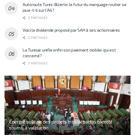
Autoroute Tunis-Bizerte: le futur du marquage routier se
joue-t-il sur l’A4?
0 PARTAGES
Voici le dividende proposé par SAH à ses actionnaires
0 PARTAGES
La Tunisie unifie enfin son paiement mobile: qui est
concerné?
0 PARTAGES
Énergie solaire: des projets très débattus bientôt
soumis à validation