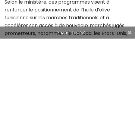
Selon le ministère, ces programmes visent à
renforcer le positionnement de l’huile d’olive
tunisienne sur les marchés traditionnels et à
accélérer son accès à de nouveaux marchés jugés
Share This
prometteurs, notamment le Canada, les États-Unis,
les pays du Golfe, la Chine, la Russie et le Brésil. Le
Conseil a également suivi l’avancement du
programme promotionnel d’intérêt général dédié à
l’huile d’olive conditionnée tunisienne pour 2026. Ce
programme a pour objectif de valoriser l’origine
tunisienne du produit et d’améliorer sa compétitivité
à l’international. Par ailleurs, les membres du Conseil
ont examiné l’organisation du concours national de
la meilleure huile d’olive conditionnée pour la saison
2025-2026. Cette dynamique intervient dans un
contexte de forte croissance des exportations.
D’après les chiffres présentés lors de la réunion, les