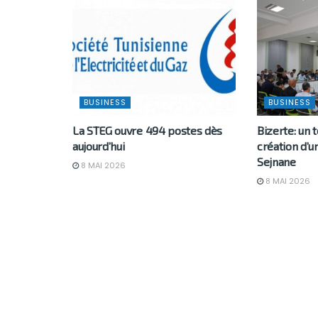
BUSINESS
BUSINESS
La STEG ouvre 494 postes dès
Bizerte: un t
aujourd’hui
création d’un
Sejnane
8 MAI 2026
8 MAI 2026