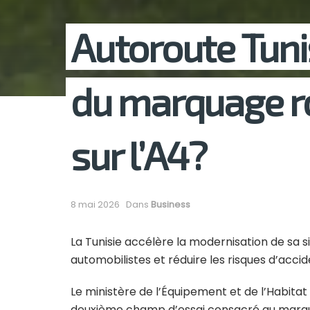
Autoroute Tunis
du marquage rou
sur l’A4?
8 mai 2026
Dans
Business
La Tunisie accélère la modernisation de sa si
automobilistes et réduire les risques d’accide
Le ministère de l’Équipement et de l’Habita
deuxième champ d’essai consacré au marquag