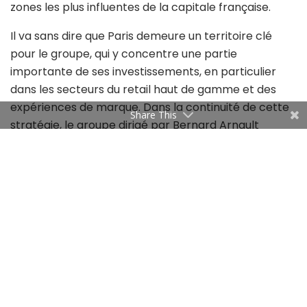
zones les plus influentes de la capitale française.
Il va sans dire que Paris demeure un territoire clé
pour le groupe, qui y concentre une partie
importante de ses investissements, en particulier
dans les secteurs du retail haut de gamme et des
expériences de marque.
Dans la continuité de cette
Share This
stratégie, le groupe dirigé par Bernard Arnault
prépare également un projet d’envergure dans
l’hôtellerie de luxe.
En 2026, un établissement estampillé Louis Vuitton
devrait voir le jour sur les Champs-Élysées. Ce futur
hôtel, d’une superficie estimée à plus de 6 000 m²,
comprendra des suites exclusives ainsi qu’un espace
bien-être de près de 1 500 m², renforçant ainsi la
diversification de la marque vers de nouveaux
segments du luxe.