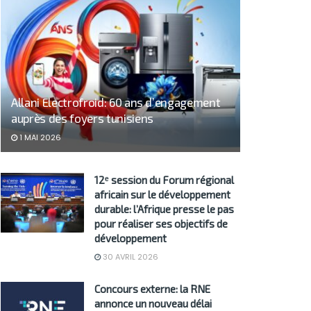
Allani Electrofroid: 60 ans d’engagement
auprès des foyers tunisiens
1 MAI 2026
12ᵉ session du Forum régional
africain sur le développement
durable: l’Afrique presse le pas
pour réaliser ses objectifs de
développement
30 AVRIL 2026
Concours externe: la RNE
annonce un nouveau délai