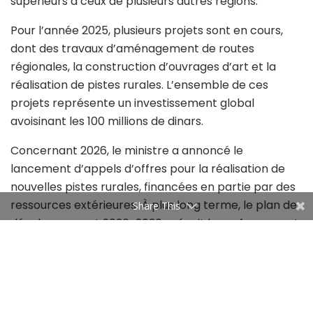
supérieurs à ceux de plusieurs autres régions.
Pour l’année 2025, plusieurs projets sont en cours,
dont des travaux d’aménagement de routes
régionales, la construction d’ouvrages d’art et la
réalisation de pistes rurales. L’ensemble de ces
projets représente un investissement global
avoisinant les 100 millions de dinars.
Concernant 2026, le ministre a annoncé le
lancement d’appels d’offres pour la réalisation de
nouvelles pistes rurales, financées en partie par des
ressources extérieures. À plus long terme, le plan de
Share This
développement 2026-2030 prévoit le renforcement
du réseau routier national et régional, sous réserve
de mobilisation des financements nécessaires.
Par ailleurs, des interventions complémentaires sont
prévues dans les zones urbaines, notamment en