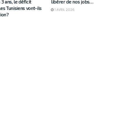
 3 ans, le déficit
libérer de nos jobs…
les Tunisiens vont-ils
1 AVRIL 2026
tion?