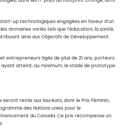
ologies, dans les 17 pays du footprint Orange, dont
 start-up technologiques engagées en faveur d’un
es domaines variés tels que l’éducation, la santé,
ntribuant ainsi aux Objectifs de Développement
 et entrepreneurs âgés de plus de 21 ans, porteurs
t ayant atteint, au minimum, le stade de prototype
ix seront remis aux lauréats, dont le Prix Féminin,
Programme des Nations unies pour le
 financement du Canada. Ce prix récompense un
e.