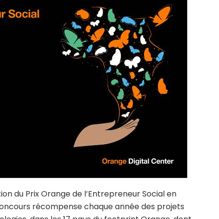
on du Prix Orange de l’Entrepreneur Social en
concours récompense chaque année des projets