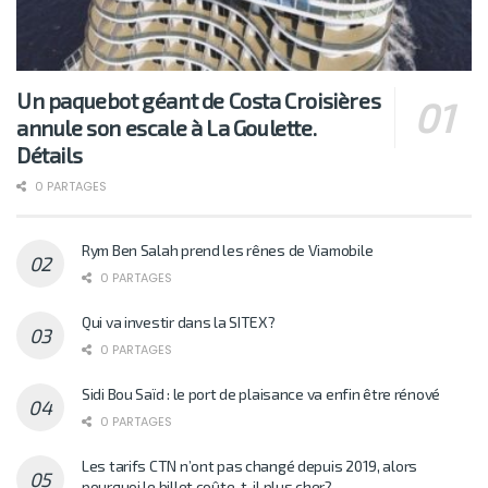
Un paquebot géant de Costa Croisières
annule son escale à La Goulette.
Détails
0 PARTAGES
Rym Ben Salah prend les rênes de Viamobile
0 PARTAGES
Qui va investir dans la SITEX?
0 PARTAGES
Sidi Bou Saïd : le port de plaisance va enfin être rénové
0 PARTAGES
Les tarifs CTN n’ont pas changé depuis 2019, alors
pourquoi le billet coûte-t-il plus cher?