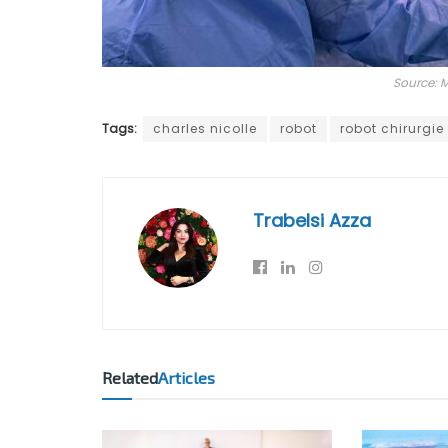
Source: M
Tags:
charles nicolle
robot
robot chirurgie
Trabelsi Azza
Related
Articles