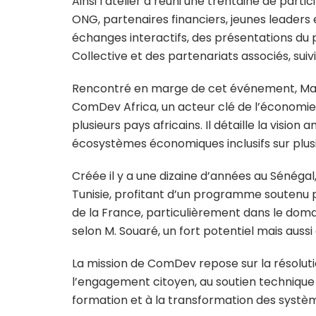
Ainsi l’atelier a réuni une trentaine de par
ONG, partenaires financiers, jeunes leaders
échanges interactifs, des présentations du
Collective et des partenariats associés, su
Rencontré en marge de cet événement, Mamb
ComDev Africa, un acteur clé de l’économie s
plusieurs pays africains. Il détaille la vision
écosystèmes économiques inclusifs sur plusi
Créée il y a une dizaine d’années au Sénéga
Tunisie, profitant d’un programme soutenu 
de la France, particulièrement dans le dom
selon M. Souaré, un fort potentiel mais aussi
La mission de ComDev repose sur la résolut
l’engagement citoyen, au soutien technique 
formation et à la transformation des syst