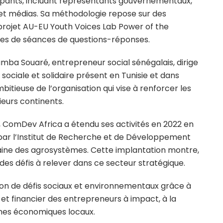
ticipants, incluant représentants gouvernementaux,
 et médias. Sa méthodologie repose sur des
 projet AU-EU Youth Voices Lab Power of the
ivies de séances de questions-réponses.
a Souaré, entrepreneur social sénégalais, dirige
ociale et solidaire présent en Tunisie et dans
 ambitieuse de l’organisation qui vise à renforcer les
eurs continents.
l, ComDev Africa a étendu ses activités en 2022 en
par l’Institut de Recherche et de Développement
aine des agrosystèmes. Cette implantation montre,
 des défis à relever dans ce secteur stratégique.
ion de défis sociaux et environnementaux grâce à
et financier des entrepreneurs à impact, à la
èmes économiques locaux.