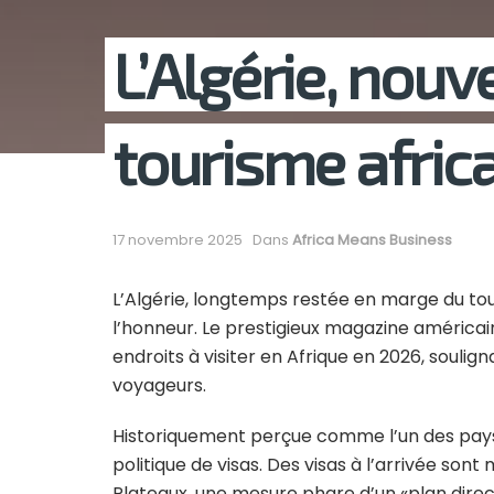
L’Algérie, nouve
tourisme afric
17 novembre 2025
Dans
Africa Means Business
L’Algérie, longtemps restée en marge du tou
l’honneur. Le prestigieux magazine américa
endroits à visiter en Afrique en 2026, souli
voyageurs.
Historiquement perçue comme l’un des pays l
politique de visas. Des visas à l’arrivée son
Plateaux, une mesure phare d’un «plan direct