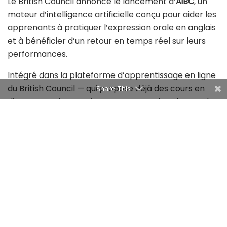
Le British Council annonce le lancement d’
AiBC
, un
moteur d’intelligence artificielle conçu pour aider les
apprenants à pratiquer l’expression orale en anglais
et à bénéficier d’un retour en temps réel sur leurs
performances.
Intégré dans la plateforme d’apprentissage en ligne
du British Council — qui propose déjà des cours en
Share This
direct avec des enseignants experts dans le monde
entier —, AiBC permet aux utilisateurs de développer
leur aisance et leur confiance entre deux leçons.
Développé par les spécialistes de la langue anglaise
du British Council, AiBC s’appuie sur des décennies
d’expérience en pédagogie et en évaluation
linguistique. Grâce à l’IA, il prolonge l’apprentissage
au-delà de la salle de classe, offrant des activités
orales réalistes et interactives que les apprenants