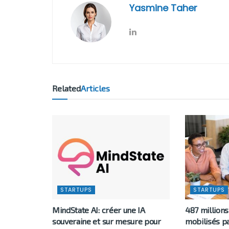
Yasmine Taher
Related
Articles
STARTUPS
STARTUPS
MindState AI: créer une IA
487 millions
souveraine et sur mesure pour
mobilisés pa