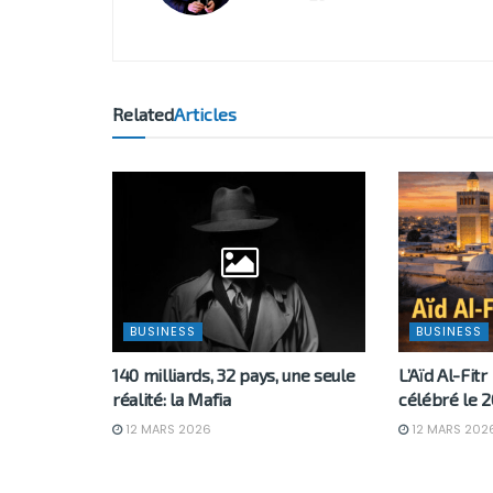
Related
Articles
BUSINESS
BUSINESS
140 milliards, 32 pays, une seule
L’Aïd Al-Fitr
réalité: la Mafia
célébré le 2
12 MARS 2026
12 MARS 202