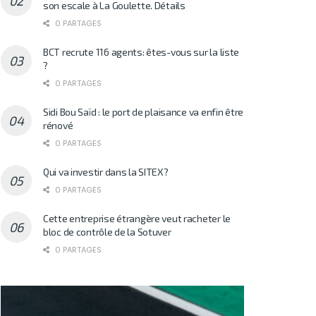
son escale à La Goulette. Détails
0 PARTAGES
BCT recrute 116 agents: êtes-vous sur la liste
?
0 PARTAGES
Sidi Bou Saïd : le port de plaisance va enfin être
rénové
0 PARTAGES
Qui va investir dans la SITEX?
0 PARTAGES
Cette entreprise étrangère veut racheter le
bloc de contrôle de la Sotuver
0 PARTAGES