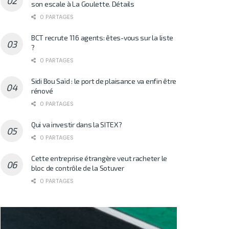
son escale à La Goulette. Détails
0 PARTAGES
BCT recrute 116 agents: êtes-vous sur la liste
?
0 PARTAGES
Sidi Bou Saïd : le port de plaisance va enfin être
rénové
0 PARTAGES
Qui va investir dans la SITEX?
0 PARTAGES
Cette entreprise étrangère veut racheter le
bloc de contrôle de la Sotuver
0 PARTAGES