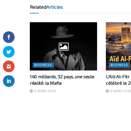
Related
Articles
BUSINESS
BUSINESS
140 milliards, 32 pays, une seule
L’Aïd Al-Fitr
réalité: la Mafia
célébré le 2
12 MARS 2026
12 MARS 202