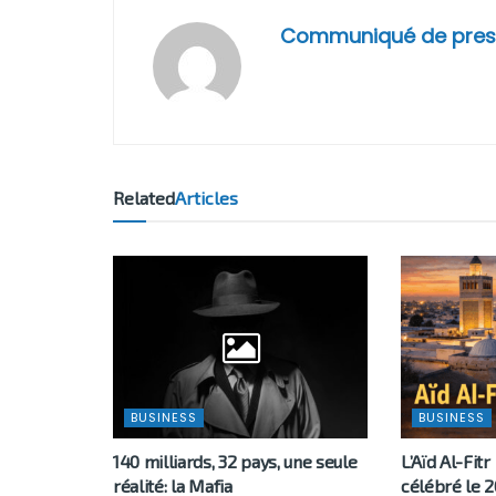
Communiqué de pres
Related
Articles
BUSINESS
BUSINESS
140 milliards, 32 pays, une seule
L’Aïd Al-Fitr
réalité: la Mafia
célébré le 2