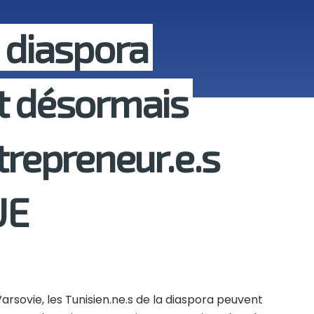
a diaspora
t désormais
trepreneur.e.s
UE
rsovie, les Tunisien.ne.s de la diaspora peuvent