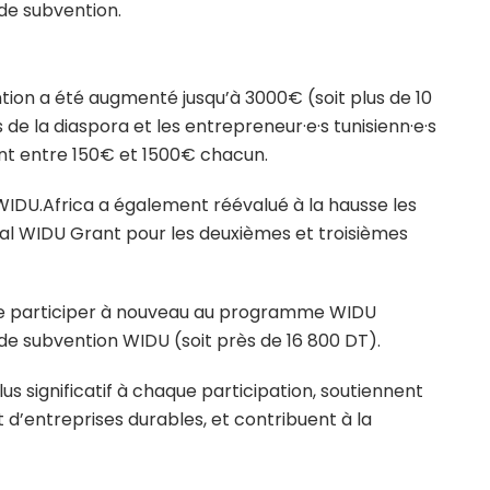
e subvention.
ntion a été augmenté jusqu’à 3000€ (soit plus de 10
s de la diaspora et les entrepreneur·e·s tunisienn·e·s
ent entre 150€ et 1500€ chacun.
 WIDU.Africa a également réévalué à la hausse les
al WIDU Grant pour les deuxièmes et troisièmes
t de participer à nouveau au programme WIDU
de subvention WIDU (soit près de 16 800 DT).
s significatif à chaque participation, soutiennent
d’entreprises durables, et contribuent à la