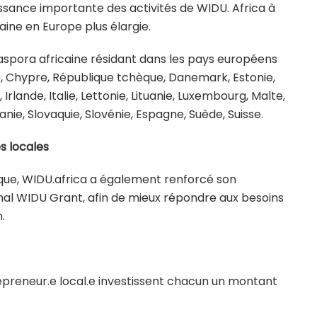
ssance importante des activités de WIDU. Africa à
aine en Europe plus élargie.
iaspora africaine résidant dans les pays européens
tie, Chypre, République tchèque, Danemark, Estonie,
rlande, Italie, Lettonie, Lituanie, Luxembourg, Malte,
ie, Slovaquie, Slovénie, Espagne, Suède, Suisse.
s locales
que, WIDU.africa a également renforcé son
inal WIDU Grant, afin de mieux répondre aux besoins
.
preneur.e local.e investissent chacun un montant