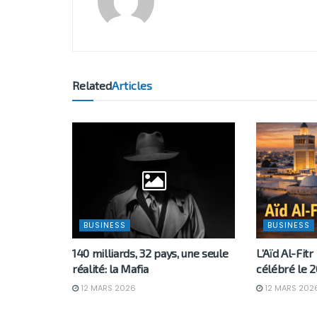
Related
Articles
BUSINESS
BUSINESS
140 milliards, 32 pays, une seule
L’Aïd Al-Fitr
réalité: la Mafia
célébré le 2
12 MARS 2026
12 MARS 202