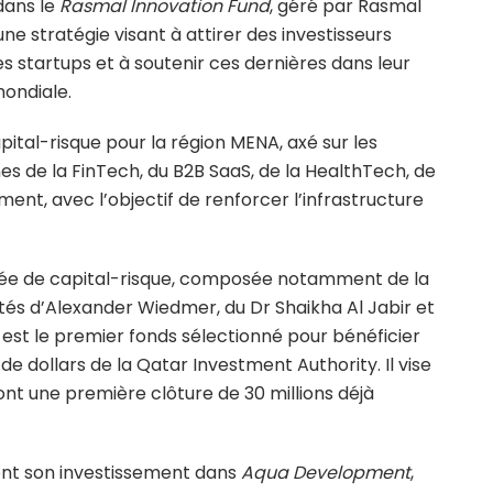
dans le
Rasmal Innovation Fund
, géré par Rasmal
ne stratégie visant à attirer des investisseurs
s startups et à soutenir ces dernières dans leur
mondiale.
pital-risque pour la région MENA, axé sur les
s de la FinTech, du B2B SaaS, de la HealthTech, de
ment, avec l’objectif de renforcer l’infrastructure
nnée de capital-risque, composée notamment de la
tés d’Alexander Wiedmer, du Dr Shaikha Al Jabir et
est le premier fonds sélectionné pour bénéficier
e dollars de la Qatar Investment Authority. Il vise
dont une première clôture de 30 millions déjà
t son investissement dans
Aqua Development
,