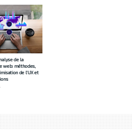
nalyse de la
e web: méthodes,
imisation de l’UX et
ions
5