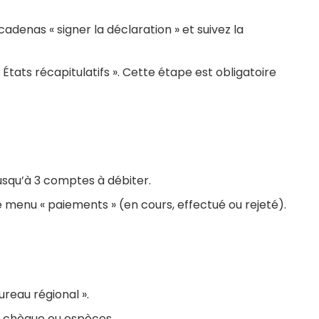
 cadenas « signer la déclaration » et suivez la
« États récapitulatifs ». Cette étape est obligatoire
usqu’à 3 comptes à débiter.
e menu « paiements » (en cours, effectué ou rejeté).
ureau régional ».
, chèque ou espèces.