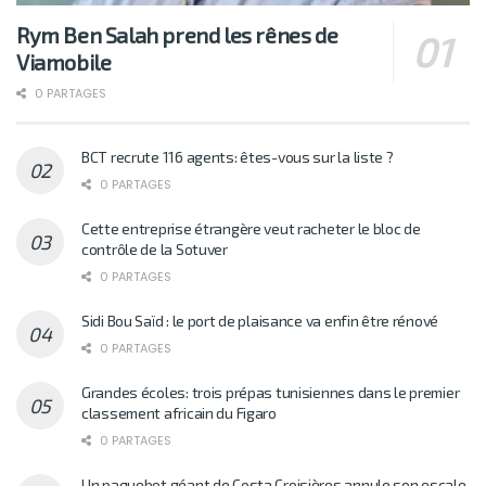
Rym Ben Salah prend les rênes de
Viamobile
0 PARTAGES
BCT recrute 116 agents: êtes-vous sur la liste ?
0 PARTAGES
Cette entreprise étrangère veut racheter le bloc de
contrôle de la Sotuver
0 PARTAGES
Sidi Bou Saïd : le port de plaisance va enfin être rénové
0 PARTAGES
Grandes écoles: trois prépas tunisiennes dans le premier
classement africain du Figaro
0 PARTAGES
Un paquebot géant de Costa Croisières annule son escale