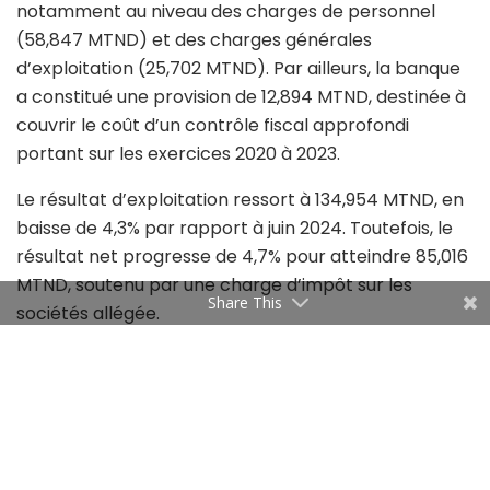
notamment au niveau des charges de personnel
(58,847 MTND) et des charges générales
d’exploitation (25,702 MTND). Par ailleurs, la banque
a constitué une provision de 12,894 MTND, destinée à
couvrir le coût d’un contrôle fiscal approfondi
portant sur les exercices 2020 à 2023.
Le résultat d’exploitation ressort à 134,954 MTND, en
baisse de 4,3% par rapport à juin 2024. Toutefois, le
résultat net progresse de 4,7% pour atteindre 85,016
MTND, soutenu par une charge d’impôt sur les
Share This
sociétés allégée.
Sur le plan de l’activité, la BT confirme sa capacité à
mobiliser l’épargne, avec des dépôts atteignant 6
788,271 MTND. L’encours net des créances sur la
clientèle s’élève, quant à lui, à 6 009,216 MTND.