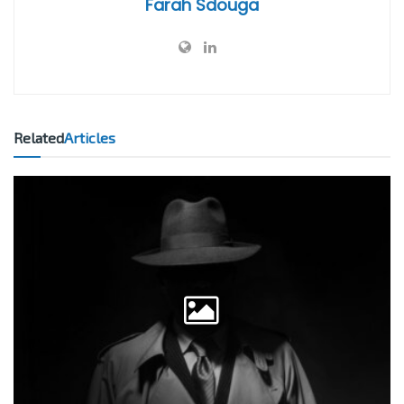
Farah Sdouga
Related
Articles