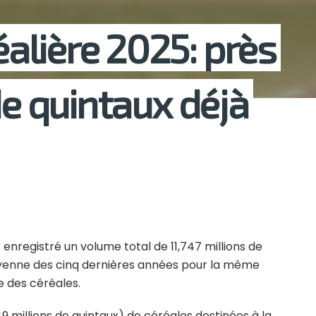
lière 2025: près
de quintaux déjà
t enregistré un volume total de 11,747 millions de
oyenne des cinq dernières années pour la même
ce des céréales.
049 millions de quintaux) de céréales destinées à la