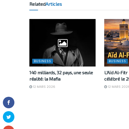
Related
Articles
BUSINESS
BUSINESS
140 milliards, 32 pays, une seule
L’Aïd Al-Fitr
réalité: la Mafia
célébré le 2
12 MARS 2026
12 MARS 202