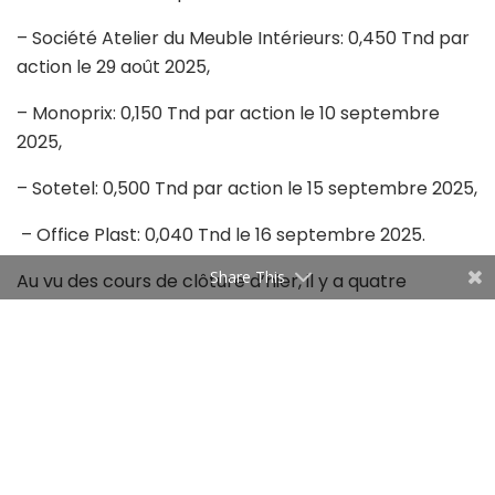
– Société Atelier du Meuble Intérieurs: 0,450 Tnd par
action le 29 août 2025,
– Monoprix: 0,150 Tnd par action le 10 septembre
2025,
– Sotetel: 0,500 Tnd par action le 15 septembre 2025,
– Office Plast: 0,040 Tnd le 16 septembre 2025.
Share This
Au vu des cours de clôture d’hier, il y a quatre
sociétés qui offrent un rendement net en dividende
supérieur à ce que rapporte une épargne bancaire
classique (5,2%), à savoir:
– Siame: 7,57%
– Sotetel: 6,70%